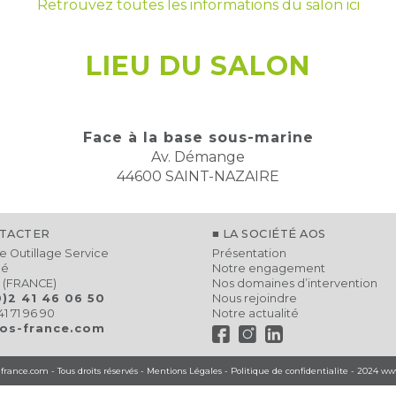
Retrouvez toutes les informations du salon ici
LIEU DU SALON
Face à la base sous-marine
Av. Démange
44600 SAINT-NAZAIRE
TACTER
LA SOCIÉTÉ AOS
e Outillage Service
Présentation
lé
Notre engagement
 (FRANCE)
Nos domaines d’intervention
0)2 41 46 06 50
Nous rejoindre
41 71 96 90
Notre actualité
os-france.com
rance.com - Tous droits réservés -
Mentions Légales
-
Politique de confidentialite
- 2024
www