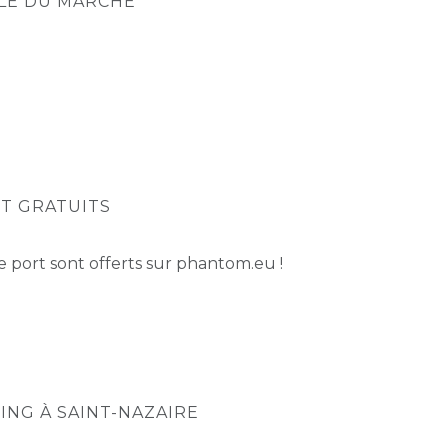
LLE DU MARCHÉ
RT GRATUITS
e port sont offerts sur phantom.eu !
ING À SAINT-NAZAIRE